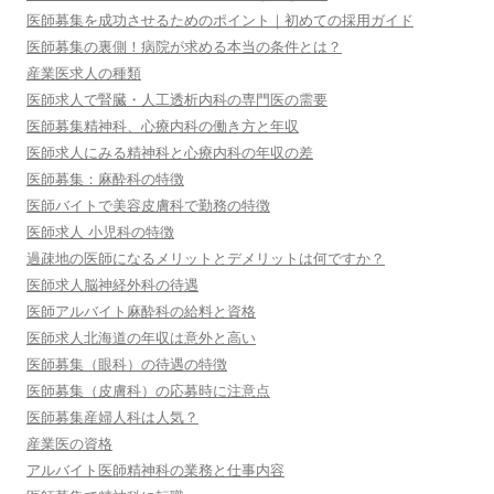
医師募集を成功させるためのポイント｜初めての採用ガイド
医師募集の裏側！病院が求める本当の条件とは？
産業医求人の種類
医師求人で腎臓・人工透析内科の専門医の需要
医師募集精神科、心療内科の働き方と年収
医師求人にみる精神科と心療内科の年収の差
医師募集：麻酔科の特徴
医師バイトで美容皮膚科で勤務の特徴
医師求人 小児科の特徴
過疎地の医師になるメリットとデメリットは何ですか？
医師求人脳神経外科の待遇
医師アルバイト麻酔科の給料と資格
医師求人北海道の年収は意外と高い
医師募集（眼科）の待遇の特徴
医師募集（皮膚科）の応募時に注意点
医師募集産婦人科は人気？
産業医の資格
アルバイト医師精神科の業務と仕事内容