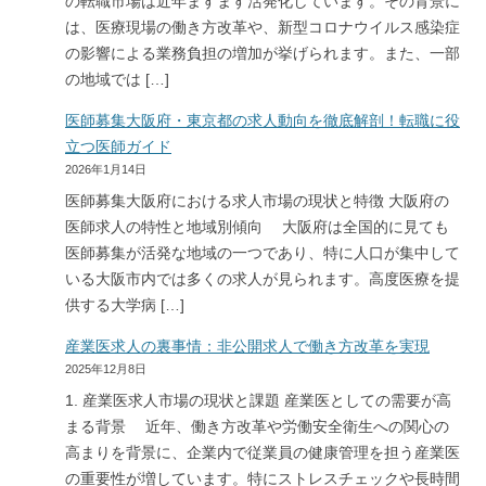
の転職市場は近年ますます活発化しています。その背景に
は、医療現場の働き方改革や、新型コロナウイルス感染症
の影響による業務負担の増加が挙げられます。また、一部
の地域では […]
医師募集大阪府・東京都の求人動向を徹底解剖！転職に役
立つ医師ガイド
2026年1月14日
医師募集大阪府における求人市場の現状と特徴 大阪府の
医師求人の特性と地域別傾向 大阪府は全国的に見ても
医師募集が活発な地域の一つであり、特に人口が集中して
いる大阪市内では多くの求人が見られます。高度医療を提
供する大学病 […]
産業医求人の裏事情：非公開求人で働き方改革を実現
2025年12月8日
1. 産業医求人市場の現状と課題 産業医としての需要が高
まる背景 近年、働き方改革や労働安全衛生への関心の
高まりを背景に、企業内で従業員の健康管理を担う産業医
の重要性が増しています。特にストレスチェックや長時間