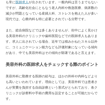
も常に
医師求人
が出されています。一般内科は言うまでもない
ですが、高齢化社会にともなう老人内科や救急医療、病床数の
減少が問題となっている産婦人科、ストレスを抱えた人が多い
現代では、心療内科も特に必要とされている分野です。
また、総合病院などでは多くありませんが、街中によく見かけ
る美容外科のクリニックや歯科医院などでの医師求人もありま
す。求人に出されている場合、近年では積みかねたスキル以外
に、コミュニケーション能力なども評価対象になっている傾向
があり、中でも美容外科はその傾向が顕著であると言えます。
美容外科の医師求人をチェックする際のポイント
美容外科に勤務する医師の給与は、ほかの外科や内科などより
も高いといわれています。理由としては、美容外科では患者さ
んが実費を負担する自由診療という形式がとられており、各ク
リニックが診察料や手術の費用を設定することが可能だからで
す。