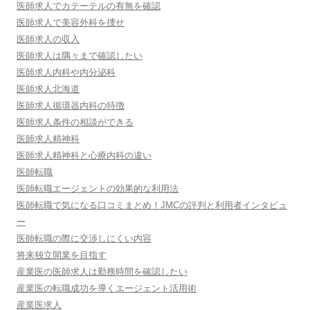
医師求人でカテーテルの有無を確認
医師求人で美容外科を捜せ
医師求人の収入
医師求人は隅々まで確認したい
医師求人内科や内分泌科
医師求人北海道
医師求人循環器内科の特徴
医師求人条件の相談ができる
医師求人精神科
医師求人精神科と心療内科の違い
医師転職
医師転職エージェントの効果的な利用法
医師転職で気になる口コミまとめ！JMCの評判と利用者インタビュ
ー
医師転職の際に交渉しにくい内容
将来独立開業を目指す
産業医の医師求人は勤務時間を確認したい
産業医の転職成功を導くエージェント活用術
産業医求人