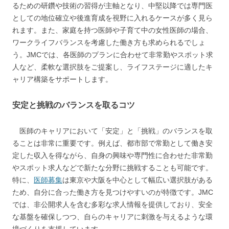
るための研鑽や技術の習得が主軸となり、中堅以降では専門医
としての地位確立や後進育成を視野に入れるケースが多く見ら
れます。また、家庭を持つ医師や子育て中の女性医師の場合、
ワークライフバランスを考慮した働き方も求められるでしょ
う。JMCでは、各医師のプランに合わせて非常勤やスポット求
人など、柔軟な選択肢をご提案し、ライフステージに適したキ
ャリア構築をサポートします。
安定と挑戦のバランスを取るコツ
医師のキャリアにおいて「安定」と「挑戦」のバランスを取
ることは非常に重要です。例えば、都市部で常勤として働き安
定した収入を得ながら、自身の興味や専門性に合わせた非常勤
やスポット求人などで新たな分野に挑戦することも可能です。
特に、
医師募集
は東京や大阪を中心として幅広い選択肢がある
ため、自分に合った働き方を見つけやすいのが特徴です。JMC
では、非公開求人を含む多彩な求人情報を提供しており、安全
な基盤を確保しつつ、自らのキャリアに刺激を与えるような環