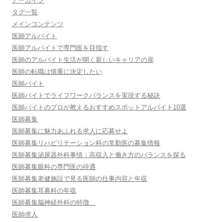
アーカイブ
タグ一覧
メインコンテンツ
医師アルバイト
医師アルバイトで専門医を目指す
医師のアルバイト生活が開く新しいキャリアの扉
医師の転職は慎重に決定したい
医師バイト
医師バイトでライフワークバランスを実現する秘訣
医師バイトのプロが教えるおすすめスポットアルバイト10選
医師募集
医師募集に魅力あふれる求人に応募せよ
医師募集リハビリテーション科の常勤医の募集情報
医師募集泌尿器外科事情：高収入と働き方のバランスを探る
医師募集眼科の専門医の待遇
医師募集老健施設で見る医師の仕事内容と年収
医師募集耳鼻科の年収
医師募集脳神経外科の特徴
医師求人