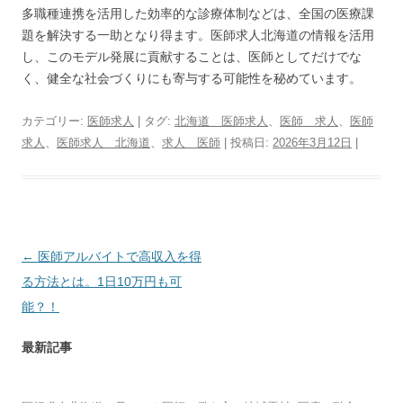
多職種連携を活用した効率的な診療体制などは、全国の医療課
題を解決する一助となり得ます。医師求人北海道の情報を活用
し、このモデル発展に貢献することは、医師としてだけでな
く、健全な社会づくりにも寄与する可能性を秘めています。
カテゴリー:
医師求人
| タグ:
北海道 医師求人
、
医師 求人
、
医師
求人
、
医師求人 北海道
、
求人 医師
| 投稿日:
2026年3月12日
|
投
←
医師アルバイトで高収入を得
稿
る方法とは。1日10万円も可
ナ
能？！
ビ
最新記事
ゲ
ー