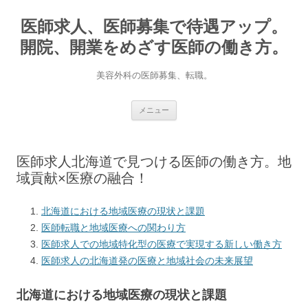
医師求人、医師募集で待遇アップ。
開院、開業をめざす医師の働き方。
美容外科の医師募集、転職。
コ
メニュー
ン
テ
ン
ツ
へ
医師求人北海道で見つける医師の働き方。地
ス
キ
域貢献×医療の融合！
ッ
プ
北海道における地域医療の現状と課題
医師転職と地域医療への関わり方
医師求人での地域特化型の医療で実現する新しい働き方
医師求人の北海道発の医療と地域社会の未来展望
北海道における地域医療の現状と課題