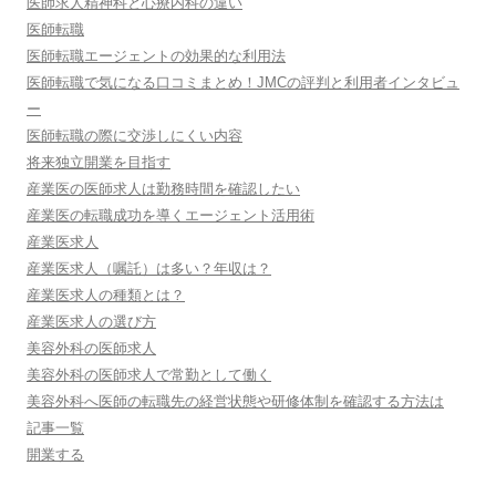
医師求人精神科と心療内科の違い
医師転職
医師転職エージェントの効果的な利用法
医師転職で気になる口コミまとめ！JMCの評判と利用者インタビュ
ー
医師転職の際に交渉しにくい内容
将来独立開業を目指す
産業医の医師求人は勤務時間を確認したい
産業医の転職成功を導くエージェント活用術
産業医求人
産業医求人（嘱託）は多い？年収は？
産業医求人の種類とは？
産業医求人の選び方
美容外科の医師求人
美容外科の医師求人で常勤として働く
美容外科へ医師の転職先の経営状態や研修体制を確認する方法は
記事一覧
開業する