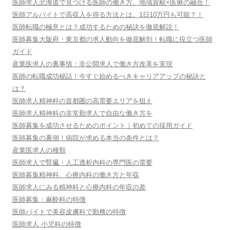
シ
医師求人北海道で見つける医師の働き方。地域貢献×医療の融合！
医師アルバイトで高収入を得る方法とは。1日10万円も可能？！
ョ
医師転職の極意とは？成功するための秘訣を徹底解説！
ン
医師募集大阪府・東京都の求人動向を徹底解剖！転職に役立つ医師
ガイド
産業医求人の裏事情：非公開求人で働き方改革を実現
医師の転職成功秘話！今すぐ始めるべきキャリアアップの秘訣と
は？
医師求人精神科の首都圏の高需要エリアを狙え
医師求人精神科の非常勤求人で自由な働き方を
医師募集を成功させるためのポイント｜初めての採用ガイド
医師募集の裏側！病院が求める本当の条件とは？
産業医求人の種類
医師求人で腎臓・人工透析内科の専門医の需要
医師募集精神科、心療内科の働き方と年収
医師求人にみる精神科と心療内科の年収の差
医師募集：麻酔科の特徴
医師バイトで美容皮膚科で勤務の特徴
医師求人 小児科の特徴