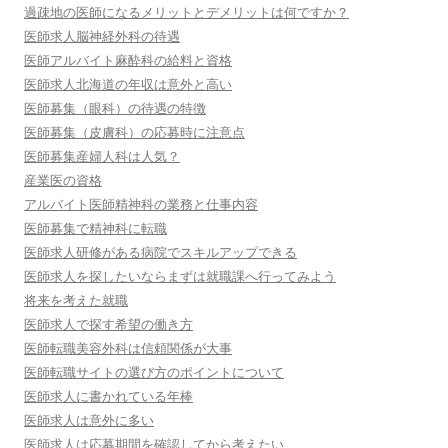
過疎地の医師になるメリットとデメリットは何ですか？
医師求人脳神経外科の待遇
医師アルバイト麻酔科の給料と資格
医師求人北海道の年収は意外と高い
医師募集（眼科）の待遇の特徴
医師募集（皮膚科）の応募時に注意点
医師募集産婦人科は人気？
産業医の資格
アルバイト医師精神科の業務と仕事内容
医師募集で精神科に転職
医師求人研修がある病院でスキルアップできる
医師求人を探したいならまずは就職課へ行ってみよう
将来を考えた就職
医師求人で探す希望の働き方
医師転職美容外科は信頼関係が大事
医師転職サイトの選び方のポイントについて
医師求人に書かれている年棒
医師求人は意外に多い
医師求人は応募期間を確認してから考えたい