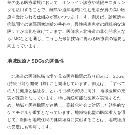
差のある医療環境において、オンライン診療や遠隔モニタリン
グを活用することで、離島や過疎地域に住む患者が質の高い医
療を受けられる仕組みが整いつつあります。例えば、診療所や
病院間での遠隔画像診断の共有や、慢性疾患患者の継続的な遠
隔ケアが進化を遂げています。医師求人北海道の非公開求人な
らJMCなどを通じ、こうした最新技術に携わる医療職の需要も
高まっています。
地域医療とSDGsの関係性
北海道の医師転職市場で見る医療機関の取り組みは、SDGs
(持続可能な開発目標) にも関連しています。例えば、「すべて
の人に健康と福祉を」という目標の実現に向け、地域医療の充
実が課題となっています。特に持続可能な医療を実現するた
め、地域と医療機関が連携し、高齢化社会に対応した効率的な
ケアモデルが重要となっています。地域特化型の医師求人を通
じて、医師が地域住民の健康維持に貢献することは、地域経済
の安定にも寄与します。