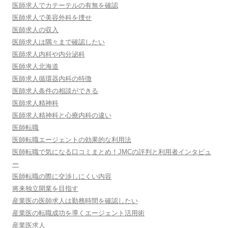
医師求人でカテーテルの有無を確認
医師求人で美容外科を捜せ
医師求人の収入
医師求人は隅々まで確認したい
医師求人内科や内分泌科
医師求人北海道
医師求人循環器内科の特徴
医師求人条件の相談ができる
医師求人精神科
医師求人精神科と心療内科の違い
医師転職
医師転職エージェントの効果的な利用法
医師転職で気になる口コミまとめ！JMCの評判と利用者インタビュ
ー
医師転職の際に交渉しにくい内容
将来独立開業を目指す
産業医の医師求人は勤務時間を確認したい
産業医の転職成功を導くエージェント活用術
産業医求人