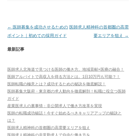
投
←
医師募集を成功させるための
医師求人精神科の首都圏の高需
稿
ポイント｜初めての採用ガイド
要エリアを狙え
→
ナ
最新記事
ビ
ゲ
ー
医師求人北海道で見つける医師の働き方。地域貢献×医療の融合！
医師アルバイトで高収入を得る方法とは。1日10万円も可能？！
シ
医師転職の極意とは？成功するための秘訣を徹底解説！
ョ
医師募集大阪府・東京都の求人動向を徹底解剖！転職に役立つ医師
ン
ガイド
産業医求人の裏事情：非公開求人で働き方改革を実現
医師の転職成功秘話！今すぐ始めるべきキャリアアップの秘訣と
は？
医師求人精神科の首都圏の高需要エリアを狙え
医師求人精神科の非常勤求人で自由な働き方を