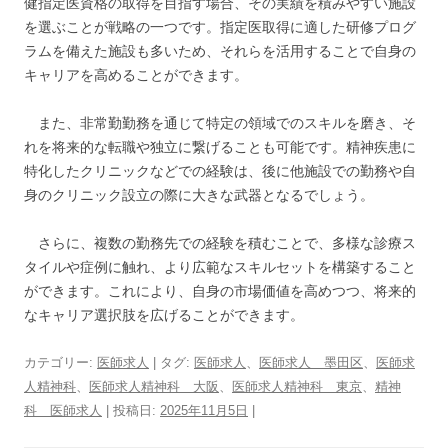
健指定医資格の取得を目指す場合、その実績を積みやすい施設
を選ぶことが戦略の一つです。指定医取得に適した研修プログ
ラムを備えた施設も多いため、それらを活用することで自身の
キャリアを高めることができます。
また、非常勤勤務を通じて特定の領域でのスキルを磨き、そ
れを将来的な転職や独立に繋げることも可能です。精神疾患に
特化したクリニックなどでの経験は、後に他施設での勤務や自
身のクリニック設立の際に大きな武器となるでしょう。
さらに、複数の勤務先での経験を積むことで、多様な診療ス
タイルや症例に触れ、より広範なスキルセットを構築すること
ができます。これにより、自身の市場価値を高めつつ、将来的
なキャリア選択肢を広げることができます。
カテゴリー:
医師求人
| タグ:
医師求人
、
医師求人 墨田区
、
医師求
人精神科
、
医師求人精神科 大阪
、
医師求人精神科 東京
、
精神
科 医師求人
| 投稿日:
2025年11月5日
|