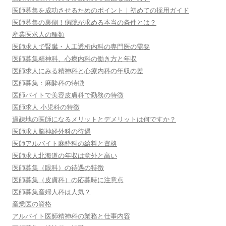
医師募集を成功させるためのポイント｜初めての採用ガイド
医師募集の裏側！病院が求める本当の条件とは？
産業医求人の種類
医師求人で腎臓・人工透析内科の専門医の需要
医師募集精神科、心療内科の働き方と年収
医師求人にみる精神科と心療内科の年収の差
医師募集：麻酔科の特徴
医師バイトで美容皮膚科で勤務の特徴
医師求人 小児科の特徴
過疎地の医師になるメリットとデメリットは何ですか？
医師求人脳神経外科の待遇
医師アルバイト麻酔科の給料と資格
医師求人北海道の年収は意外と高い
医師募集（眼科）の待遇の特徴
医師募集（皮膚科）の応募時に注意点
医師募集産婦人科は人気？
産業医の資格
アルバイト医師精神科の業務と仕事内容