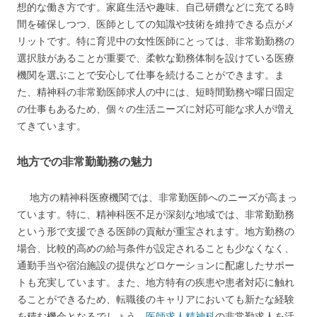
想的な働き方です。家庭生活や趣味、自己研鑽などに充てる時
間を確保しつつ、医師としての知識や技術を維持できる点がメ
リットです。特に育児中の女性医師にとっては、非常勤勤務の
選択肢があることが重要で、柔軟な勤務体制を設けている医療
機関を選ぶことで安心して仕事を続けることができます。ま
た、精神科の非常勤医師求人の中には、短時間勤務や曜日固定
の仕事もあるため、個々の生活ニーズに対応可能な求人が増え
てきています。
地方での非常勤勤務の魅力
地方の精神科医療機関では、非常勤医師へのニーズが高まっ
ています。特に、精神科医不足が深刻な地域では、非常勤勤務
という形で支援できる医師の貢献が重宝されます。地方勤務の
場合、比較的高めの給与条件が設定されることも少なくなく、
通勤手当や宿泊施設の提供などロケーションに配慮したサポー
トも充実しています。また、地方特有の疾患や患者対応に触れ
ることができるため、転職後のキャリアにおいても新たな経験
を積む機会となるでしょう。
医師求人精神科
の非常勤求人を活