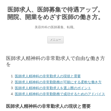
医師求人、医師募集で待遇アップ。
開院、開業をめざす医師の働き方。
美容外科の医師募集、転職。
コ
メニュー
ン
テ
ン
ツ
へ
医師求人精神科の非常勤求人で自由な働き方
ス
キ
を
ッ
プ
医師求人精神科の非常勤求人の現状と需要
医師求人精神科の非常勤勤務が可能にする柔軟な働き方
医師求人精神科の非常勤求人を選ぶ際のポイント
医師求人精神科の非常勤勤務で成功するためのアドバイス
医師求人精神科の非常勤求人の現状と需要