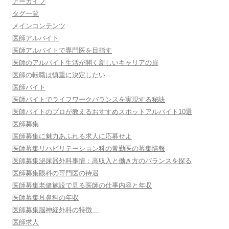
アーカイブ
タグ一覧
メインコンテンツ
医師アルバイト
医師アルバイトで専門医を目指す
医師のアルバイト生活が開く新しいキャリアの扉
医師の転職は慎重に決定したい
医師バイト
医師バイトでライフワークバランスを実現する秘訣
医師バイトのプロが教えるおすすめスポットアルバイト10選
医師募集
医師募集に魅力あふれる求人に応募せよ
医師募集リハビリテーション科の常勤医の募集情報
医師募集泌尿器外科事情：高収入と働き方のバランスを探る
医師募集眼科の専門医の待遇
医師募集老健施設で見る医師の仕事内容と年収
医師募集耳鼻科の年収
医師募集脳神経外科の特徴
医師求人