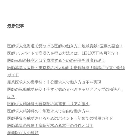
最新記事
医師求人北海道で見つける医師の働き方。地域貢献×医療の融合！
医師アルバイトで高収入を得る方法とは。1日10万円も可能？！
医師転職の極意とは？成功するための秘訣を徹底解説！
医師募集大阪府・東京都の求人動向を徹底解剖！転職に役立つ医師
ガイド
産業医求人の裏事情：非公開求人で働き方改革を実現
医師の転職成功秘話！今すぐ始めるべきキャリアアップの秘訣と
は？
医師求人精神科の首都圏の高需要エリアを狙え
医師求人精神科の非常勤求人で自由な働き方を
医師募集を成功させるためのポイント｜初めての採用ガイド
医師募集の裏側！病院が求める本当の条件とは？
産業医求人の種類