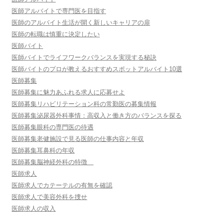
医師アルバイトで専門医を目指す
医師のアルバイト生活が開く新しいキャリアの扉
医師の転職は慎重に決定したい
医師バイト
医師バイトでライフワークバランスを実現する秘訣
医師バイトのプロが教えるおすすめスポットアルバイト10選
医師募集
医師募集に魅力あふれる求人に応募せよ
医師募集リハビリテーション科の常勤医の募集情報
医師募集泌尿器外科事情：高収入と働き方のバランスを探る
医師募集眼科の専門医の待遇
医師募集老健施設で見る医師の仕事内容と年収
医師募集耳鼻科の年収
医師募集脳神経外科の特徴
医師求人
医師求人でカテーテルの有無を確認
医師求人で美容外科を捜せ
医師求人の収入