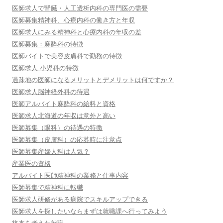
医師求人で腎臓・人工透析内科の専門医の需要
医師募集精神科、心療内科の働き方と年収
医師求人にみる精神科と心療内科の年収の差
医師募集：麻酔科の特徴
医師バイトで美容皮膚科で勤務の特徴
医師求人 小児科の特徴
過疎地の医師になるメリットとデメリットは何ですか？
医師求人脳神経外科の待遇
医師アルバイト麻酔科の給料と資格
医師求人北海道の年収は意外と高い
医師募集（眼科）の待遇の特徴
医師募集（皮膚科）の応募時に注意点
医師募集産婦人科は人気？
産業医の資格
アルバイト医師精神科の業務と仕事内容
医師募集で精神科に転職
医師求人研修がある病院でスキルアップできる
医師求人を探したいならまずは就職課へ行ってみよう