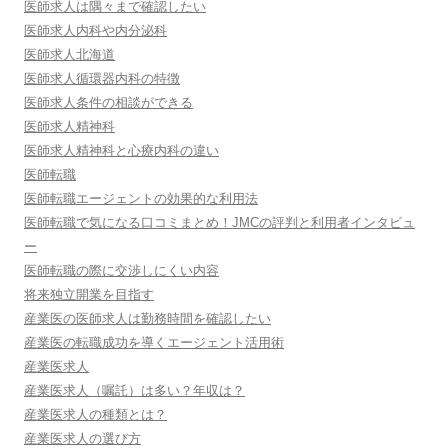
医師求人は隅々まで確認したい
医師求人内科や内分泌科
医師求人北海道
医師求人循環器内科の特徴
医師求人条件の相談ができる
医師求人精神科
医師求人精神科と心療内科の違い
医師転職
医師転職エージェントの効果的な利用法
医師転職で気になる口コミまとめ！JMCの評判と利用者インタビュ
ー
医師転職の際に交渉しにくい内容
将来独立開業を目指す
産業医の医師求人は勤務時間を確認したい
産業医の転職成功を導くエージェント活用術
産業医求人
産業医求人（嘱託）は多い？年収は？
産業医求人の種類とは？
産業医求人の選び方