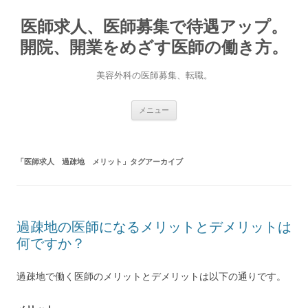
医師求人、医師募集で待遇アップ。
開院、開業をめざす医師の働き方。
美容外科の医師募集、転職。
コ
メニュー
ン
テ
ン
ツ
へ
「
医師求人 過疎地 メリット
」タグアーカイブ
ス
キ
ッ
プ
過疎地の医師になるメリットとデメリットは
何ですか？
過疎地で働く医師のメリットとデメリットは以下の通りです。