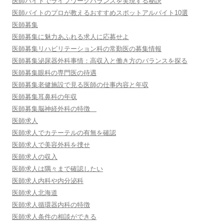
医師バイトでライフワークバランスを実現する秘訣
医師バイトのプロが教えるおすすめスポットアルバイト10選
医師募集
医師募集に魅力あふれる求人に応募せよ
医師募集リハビリテーション科の常勤医の募集情報
医師募集泌尿器外科事情：高収入と働き方のバランスを探る
医師募集眼科の専門医の待遇
医師募集老健施設で見る医師の仕事内容と年収
医師募集耳鼻科の年収
医師募集脳神経外科の特徴
医師求人
医師求人でカテーテルの有無を確認
医師求人で美容外科を捜せ
医師求人の収入
医師求人は隅々まで確認したい
医師求人内科や内分泌科
医師求人北海道
医師求人循環器内科の特徴
医師求人条件の相談ができる