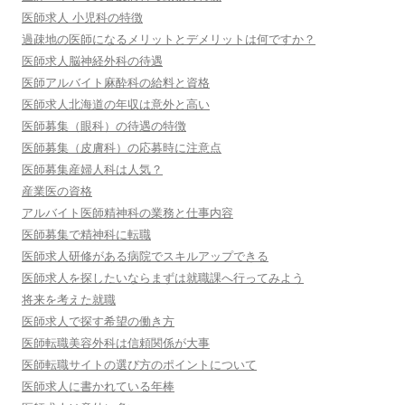
医師求人 小児科の特徴
過疎地の医師になるメリットとデメリットは何ですか？
医師求人脳神経外科の待遇
医師アルバイト麻酔科の給料と資格
医師求人北海道の年収は意外と高い
医師募集（眼科）の待遇の特徴
医師募集（皮膚科）の応募時に注意点
医師募集産婦人科は人気？
産業医の資格
アルバイト医師精神科の業務と仕事内容
医師募集で精神科に転職
医師求人研修がある病院でスキルアップできる
医師求人を探したいならまずは就職課へ行ってみよう
将来を考えた就職
医師求人で探す希望の働き方
医師転職美容外科は信頼関係が大事
医師転職サイトの選び方のポイントについて
医師求人に書かれている年棒