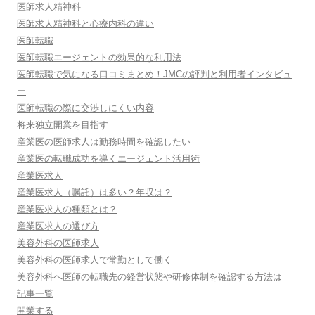
医師求人精神科
医師求人精神科と心療内科の違い
医師転職
医師転職エージェントの効果的な利用法
医師転職で気になる口コミまとめ！JMCの評判と利用者インタビュ
ー
医師転職の際に交渉しにくい内容
将来独立開業を目指す
産業医の医師求人は勤務時間を確認したい
産業医の転職成功を導くエージェント活用術
産業医求人
産業医求人（嘱託）は多い？年収は？
産業医求人の種類とは？
産業医求人の選び方
美容外科の医師求人
美容外科の医師求人で常勤として働く
美容外科へ医師の転職先の経営状態や研修体制を確認する方法は
記事一覧
開業する