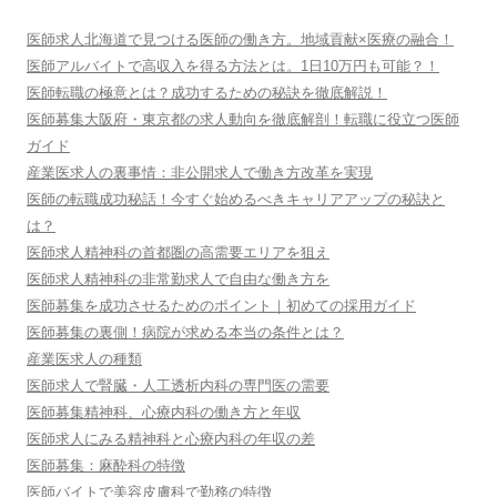
医師求人北海道で見つける医師の働き方。地域貢献×医療の融合！
医師アルバイトで高収入を得る方法とは。1日10万円も可能？！
医師転職の極意とは？成功するための秘訣を徹底解説！
医師募集大阪府・東京都の求人動向を徹底解剖！転職に役立つ医師
ガイド
産業医求人の裏事情：非公開求人で働き方改革を実現
医師の転職成功秘話！今すぐ始めるべきキャリアアップの秘訣と
は？
医師求人精神科の首都圏の高需要エリアを狙え
医師求人精神科の非常勤求人で自由な働き方を
医師募集を成功させるためのポイント｜初めての採用ガイド
医師募集の裏側！病院が求める本当の条件とは？
産業医求人の種類
医師求人で腎臓・人工透析内科の専門医の需要
医師募集精神科、心療内科の働き方と年収
医師求人にみる精神科と心療内科の年収の差
医師募集：麻酔科の特徴
医師バイトで美容皮膚科で勤務の特徴