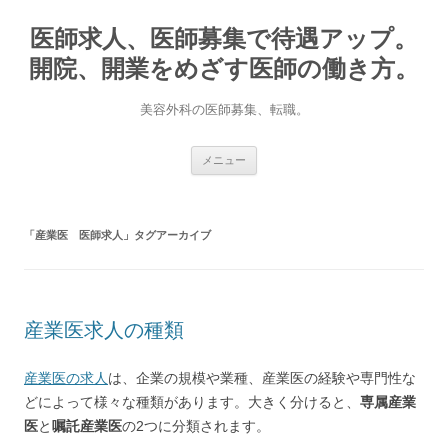
医師求人、医師募集で待遇アップ。
開院、開業をめざす医師の働き方。
美容外科の医師募集、転職。
コ
メニュー
ン
テ
ン
ツ
へ
「
産業医 医師求人
」タグアーカイブ
ス
キ
ッ
プ
産業医求人の種類
産業医の求人
は、企業の規模や業種、産業医の経験や専門性な
どによって様々な種類があります。大きく分けると、
専属産業
医
と
嘱託産業医
の2つに分類されます。