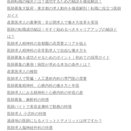
医師転職の極意とは？成功するための秘訣を徹底解説！
医師募集大阪府・東京都の求人動向を徹底解剖！転職に役立つ医師
ガイド
産業医求人の裏事情：非公開求人で働き方改革を実現
医師の転職成功秘話！今すぐ始めるべきキャリアアップの秘訣と
は？
医師求人精神科の首都圏の高需要エリアを狙え
医師求人精神科の非常勤求人で自由な働き方を
医師募集を成功させるためのポイント｜初めての採用ガイド
医師募集の裏側！病院が求める本当の条件とは？
産業医求人の種類
医師求人で腎臓・人工透析内科の専門医の需要
医師募集精神科、心療内科の働き方と年収
医師求人にみる精神科と心療内科の年収の差
医師募集：麻酔科の特徴
医師バイトで美容皮膚科で勤務の特徴
医師求人 小児科の特徴
過疎地の医師になるメリットとデメリットは何ですか？
医師求人脳神経外科の待遇