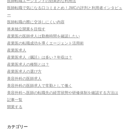
医師転職エージェントの効果的な利用法
医師転職で気になる口コミまとめ！JMCの評判と利用者インタビュ
ー
医師転職の際に交渉しにくい内容
将来独立開業を目指す
産業医の医師求人は勤務時間を確認したい
産業医の転職成功を導くエージェント活用術
産業医求人
産業医求人（嘱託）は多い？年収は？
産業医求人の種類とは？
産業医求人の選び方
美容外科の医師求人
美容外科の医師求人で常勤として働く
美容外科へ医師の転職先の経営状態や研修体制を確認する方法は
記事一覧
開業する
カテゴリー