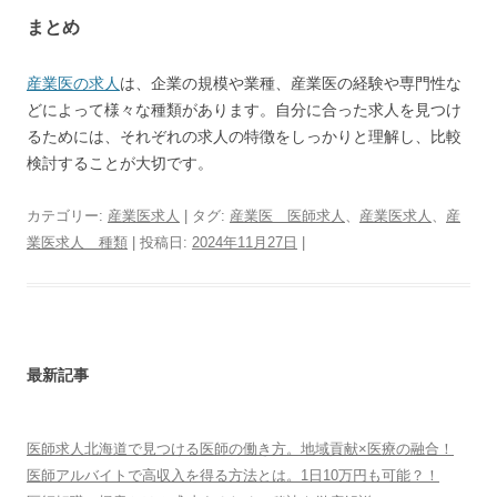
まとめ
産業医の求人
は、企業の規模や業種、産業医の経験や専門性な
どによって様々な種類があります。自分に合った求人を見つけ
るためには、それぞれの求人の特徴をしっかりと理解し、比較
検討することが大切です。
カテゴリー:
産業医求人
| タグ:
産業医 医師求人
、
産業医求人
、
産
業医求人 種類
| 投稿日:
2024年11月27日
|
最新記事
医師求人北海道で見つける医師の働き方。地域貢献×医療の融合！
医師アルバイトで高収入を得る方法とは。1日10万円も可能？！