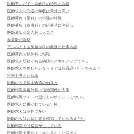
医師アルバイト麻酔科の給料と資格
医師求人北海道の年収は意外と高い
医師募集（眼科）の待遇の特徴
医師募集（皮膚科）の応募時に注意点
医師募集産婦人科は人気？
産業医の資格
アルバイト医師精神科の業務と仕事内容
医師募集で精神科に転職
医師求人研修がある病院でスキルアップできる
医師求人を探したいならまずは就職課へ行ってみよう
将来を考えた就職
医師求人で探す希望の働き方
医師転職美容外科は信頼関係が大事
医師転職サイトの選び方のポイントについて
医師求人に書かれている年棒
医師求人は意外に多い
医師求人は応募期間を確認してから考えたい
医師転職では格差が生じている
医師転職支援サイトから見る非公開求人